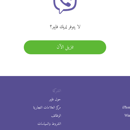
لا يتوفر لديك فايبر؟
تنزيل الآن
الشركة
حول فايبر
iPho
مركز العلامات التجارية
Wi
الوظائف
الشروط والسياسات