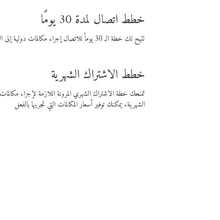
خطط اتصال لمدة 30 يومًا
تتيح لك خطة الـ 30 يوماً للاتصال إجراء مكالمات دولية إلى الوجهة التي تختارها لمدة 30 يوماً بأسعار فايبر المنخفضة.
خطط الاشتراك الشهرية
تمنحك خطة الاشتراك الشهري المرونة اللازمة لإجراء مكالم
الشهرية، يمكنك توفير أسعار المكالمات التي تجريها بالفعل