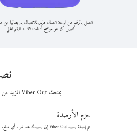
اتصل بالرقم من لوحة اتصال فايبر.
للاتصال بـ إيطاليا من م
اتصل كما هو موضح أدناه:
+
+
39
الرقم المحلي
نصا
يمنحك Viber Out المزيد من وقت المكالمة مقابل تكلفة أقل من المال. اختر من أحد خيارات الاتصال المرنة ذات السعر المنخفض:
حزم الأرصدة
تتم إضافة رصيد Viber Out إلى رصيدك عند شراء أي مبلغ. باستخدام رصيدك، يمكنك إجراء مكالمات إلى أي رقم في العالم بأسعار فايبر المنخفضة.