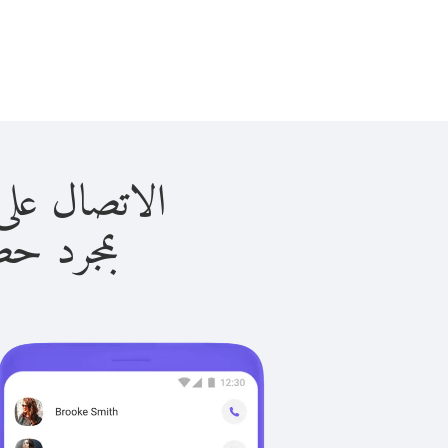
الاتصال على إيطاليا 
بمجرد حصولك ع