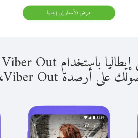
عرض الأسعار إلى إيطاليا
باستخدام Viber Out سهل للغاية.
لى أرصدة Viber Out، يمكنك: