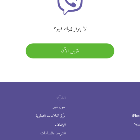
لا يتوفر لديك فايبر؟
تنزيل الآن
الشركة
حول فايبر
iPho
مركز العلامات التجارية
Wi
الوظائف
الشروط والسياسات