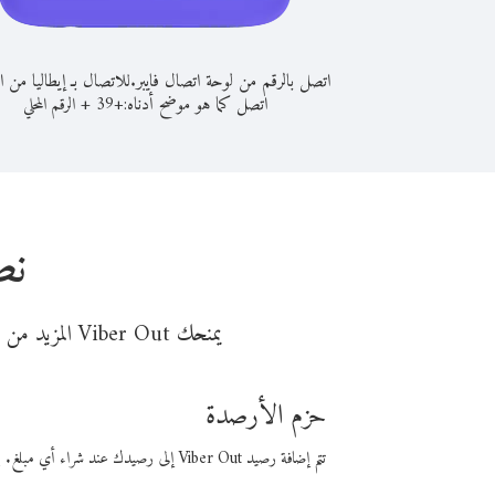
اتصل بالرقم من لوحة اتصال فايبر.
للاتصال بـ إيطاليا من ا
اتصل كما هو موضح أدناه:
+
+
39
الرقم المحلي
نص
يمنحك Viber Out المزيد من وقت المكالمة مقابل تكلفة أقل من المال. اختر من أحد خيارات الاتصال المرنة ذات السعر المنخفض:
حزم الأرصدة
تتم إضافة رصيد Viber Out إلى رصيدك عند شراء أي مبلغ. باستخدام رصيدك، يمكنك إجراء مكالمات إلى أي رقم في العالم بأسعار فايبر المنخفضة.