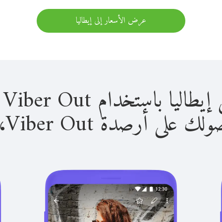
عرض الأسعار إلى إيطاليا
باستخدام Viber Out سهل للغاية.
لى أرصدة Viber Out، يمكنك: