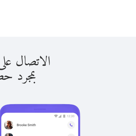
الاتصال على إيطاليا 
بمجرد حصولك ع