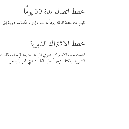
خطط اتصال لمدة 30 يومًا
تتيح لك خطة الـ 30 يوماً للاتصال إجراء مكالمات دولية إلى الوجهة التي تختارها لمدة 30 يوماً بأسعار فايبر المنخفضة.
خطط الاشتراك الشهرية
تمنحك خطة الاشتراك الشهري المرونة اللازمة لإجراء مكالم
الشهرية، يمكنك توفير أسعار المكالمات التي تجريها بالفعل