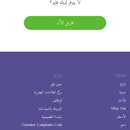
لا يتوفر لديك فايبر؟
تنزيل الآن
VIBER
الشركة
المزايا
حول فايبر
مدونة
مركز العلامات التجارية
الأمان
الوظائف
Viber Out
الشروط والسياسات
الأسعار
سياسة الخصوصية
دعم
Customer Complaints Code