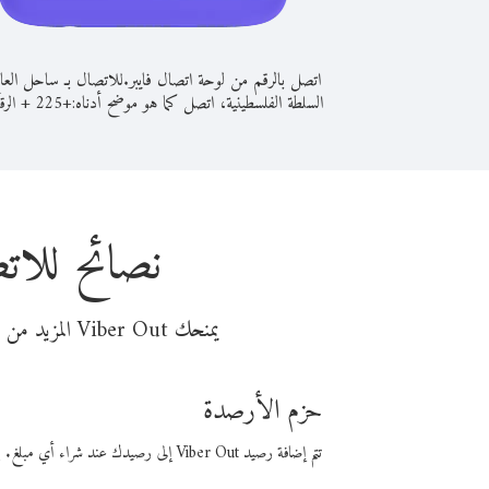
اتصل بالرقم من لوحة اتصال فايبر.
للاتصال بـ ساحل الع
السلطة الفلسطينية، اتصل كما هو موضح أدناه:
+
+
225
الرق
نصائح للات
يمنحك Viber Out المزيد من وقت المكالمة مقابل تكلفة أقل من المال. اختر من أحد خيارات الاتصال المرنة ذات السعر المنخفض:
حزم الأرصدة
تتم إضافة رصيد Viber Out إلى رصيدك عند شراء أي مبلغ. باستخدام رصيدك، يمكنك إجراء مكالمات إلى أي رقم في العالم بأسعار فايبر المنخفضة.