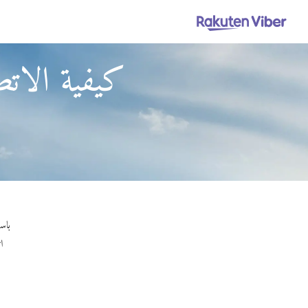
كيفية الاتص
باستخدام Viber Out، يمكنك إج
ا