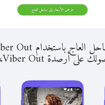
عرض الأسعار إلى ساحل العاج
 باستخدام Viber Out سهل للغاية.
لى أرصدة Viber Out، يمكنك: