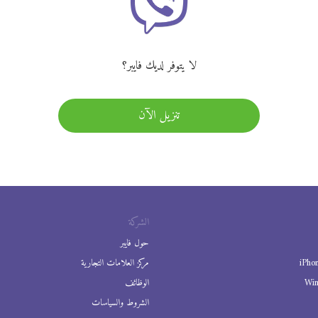
لا يتوفر لديك فايبر؟
تنزيل الآن
الشركة
حول فايبر
iPho
مركز العلامات التجارية
Wi
الوظائف
الشروط والسياسات