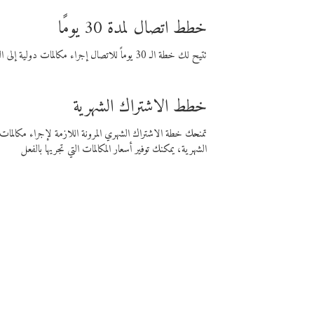
خطط اتصال لمدة 30 يومًا
تتيح لك خطة الـ 30 يوماً للاتصال إجراء مكالمات دولية إلى الوجهة التي تختارها لمدة 30 يوماً بأسعار فايبر المنخفضة.
خطط الاشتراك الشهرية
تمنحك خطة الاشتراك الشهري المرونة اللازمة لإجراء مكالم
الشهرية، يمكنك توفير أسعار المكالمات التي تجريها بالفعل