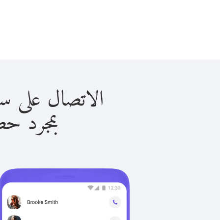
الاتصال على ساحل العاج
بمجرد حصولك ع