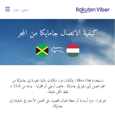
تسجيل دخول
oggle
gation
كيفية الاتصال جامايكا من المجر
باستخدام Viber Out، يمكنك إجراء مكالمات عالية الجودة إلى جامايكا من
المجر.
اتصل بأي رقم في جامايكا - هاتف أرضي أو محمول! - بداية من 33.0 ¢
فقط لكل دقيقة.
قم بشراء حزم أرصدة أو خطة اتصال للحصول على أفضل الأسعار في الدقيقة إلى
جامايكا.