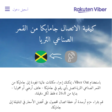
تسجيل دخول
oggle
gation
كيفية الاتصال جامايكا من القمر
الصناعي الثريا
باستخدام Viber Out، يمكنك إجراء مكالمات عالية الجودة إلى جامايكا من
القمر الصناعي الثريا.
اتصل بأي رقم في جامايكا - هاتف أرضي أو محمول! -
بداية من 26.0 ¢ فقط لكل دقيقة.
قم بشراء حزم أرصدة أو خطة اتصال للحصول على أفضل الأسعار في الدقيقة إلى
جامايكا.