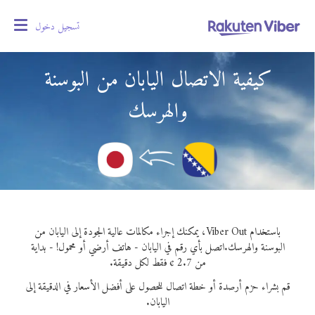
تسجيل دخول
oggle
gation
كيفية الاتصال اليابان من البوسنة
والهرسك
باستخدام Viber Out، يمكنك إجراء مكالمات عالية الجودة إلى اليابان من
البوسنة والهرسك.
اتصل بأي رقم في اليابان - هاتف أرضي أو محمول! - بداية
من 2.7 ¢ فقط لكل دقيقة.
قم بشراء حزم أرصدة أو خطة اتصال للحصول على أفضل الأسعار في الدقيقة إلى
اليابان.