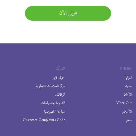
تنزيل الآن
VIBER
الشركة
المزايا
حول فايبر
مدونة
مركز العلامات التجارية
الأمان
الوظائف
Viber Out
الشروط والسياسات
الأسعار
سياسة الخصوصية
دعم
Customer Complaints Code