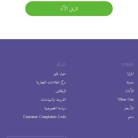
تنزيل الآن
VIBER
الشركة
المزايا
حول فايبر
مدونة
مركز العلامات التجارية
الأمان
الوظائف
Viber Out
الشروط والسياسات
الأسعار
سياسة الخصوصية
دعم
Customer Complaints Code