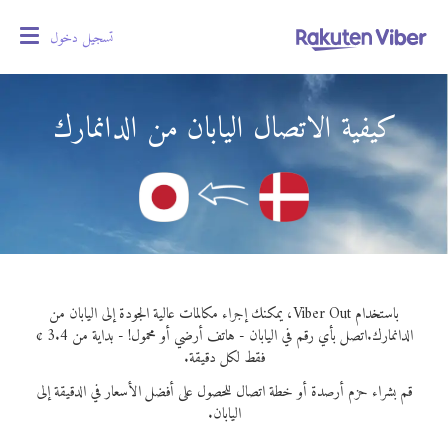
تسجيل دخول
oggle
gation
كيفية الاتصال اليابان من الدانمارك
باستخدام Viber Out، يمكنك إجراء مكالمات عالية الجودة إلى اليابان من
الدانمارك.
اتصل بأي رقم في اليابان - هاتف أرضي أو محمول! - بداية من 3.4 ¢
فقط لكل دقيقة.
قم بشراء حزم أرصدة أو خطة اتصال للحصول على أفضل الأسعار في الدقيقة إلى
اليابان.