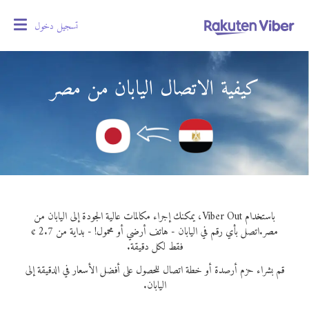
تسجيل دخول
oggle
gation
كيفية الاتصال اليابان من مصر
باستخدام Viber Out، يمكنك إجراء مكالمات عالية الجودة إلى اليابان من
مصر.
اتصل بأي رقم في اليابان - هاتف أرضي أو محمول! - بداية من 2.7 ¢
فقط لكل دقيقة.
قم بشراء حزم أرصدة أو خطة اتصال للحصول على أفضل الأسعار في الدقيقة إلى
اليابان.