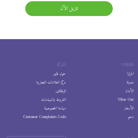
تنزيل الآن
VIBER
الشركة
المزايا
حول فايبر
مدونة
مركز العلامات التجارية
الأمان
الوظائف
Viber Out
الشروط والسياسات
الأسعار
سياسة الخصوصية
دعم
Customer Complaints Code