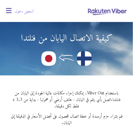
تسجيل دخول
oggle
gation
كيفية الاتصال اليابان من فنلندا
باستخدام Viber Out، يمكنك إجراء مكالمات عالية الجودة إلى اليابان من
فنلندا.
اتصل بأي رقم في اليابان - هاتف أرضي أو محمول! - بداية من 3.3 ¢
فقط لكل دقيقة.
قم بشراء حزم أرصدة أو خطة اتصال للحصول على أفضل الأسعار في الدقيقة إلى
اليابان.