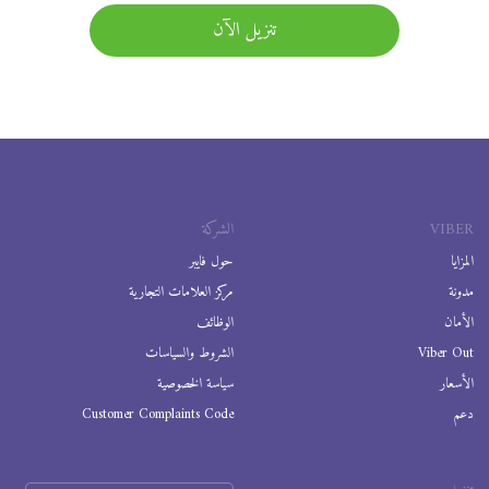
تنزيل الآن
VIBER
الشركة
المزايا
حول فايبر
مدونة
مركز العلامات التجارية
الأمان
الوظائف
Viber Out
الشروط والسياسات
الأسعار
سياسة الخصوصية
دعم
Customer Complaints Code