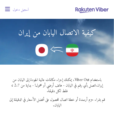
تسجيل دخول
oggle
gation
كيفية الاتصال اليابان من إيران
باستخدام Viber Out، يمكنك إجراء مكالمات عالية الجودة إلى اليابان من
إيران.
اتصل بأي رقم في اليابان - هاتف أرضي أو محمول! - بداية من 2.7 ¢
فقط لكل دقيقة.
قم بشراء حزم أرصدة أو خطة اتصال للحصول على أفضل الأسعار في الدقيقة إلى
اليابان.