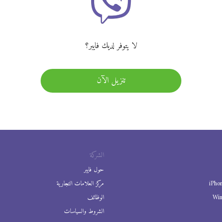
لا يتوفر لديك فايبر؟
تنزيل الآن
الشركة
حول فايبر
iPho
مركز العلامات التجارية
Wi
الوظائف
الشروط والسياسات