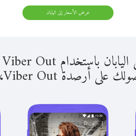
عرض الأسعار إلى اليابان
باستخدام Viber Out سهل للغاية.
لى أرصدة Viber Out، يمكنك: