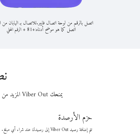
اتصل بالرقم من لوحة اتصال فايبر.
للاتصال بـ اليابان من ا
اتصل كما هو موضح أدناه:
+
+
81
الرقم المحلي
نص
يمنحك Viber Out المزيد من وقت المكالمة مقابل تكلفة أقل من المال. اختر من أحد خيارات الاتصال المرنة ذات السعر المنخفض:
حزم الأرصدة
تتم إضافة رصيد Viber Out إلى رصيدك عند شراء أي مبلغ. باستخدام رصيدك، يمكنك إجراء مكالمات إلى أي رقم في العالم بأسعار فايبر المنخفضة.