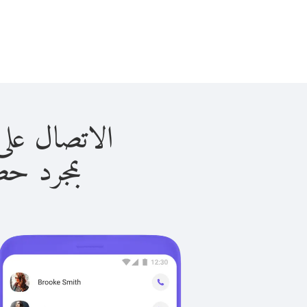
الاتصال على اليابان 
بمجرد حصولك ع