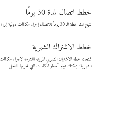
خطط اتصال لمدة 30 يومًا
تتيح لك خطة الـ 30 يوماً للاتصال إجراء مكالمات دولية إلى الوجهة التي تختارها لمدة 30 يوماً بأسعار فايبر المنخفضة.
خطط الاشتراك الشهرية
تمنحك خطة الاشتراك الشهري المرونة اللازمة لإجراء مكالم
الشهرية، يمكنك توفير أسعار المكالمات التي تجريها بالفعل