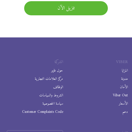
تنزيل الآن
VIBER
الشركة
المزايا
حول فايبر
مدونة
مركز العلامات التجارية
الأمان
الوظائف
Viber Out
الشروط والسياسات
الأسعار
سياسة الخصوصية
دعم
Customer Complaints Code