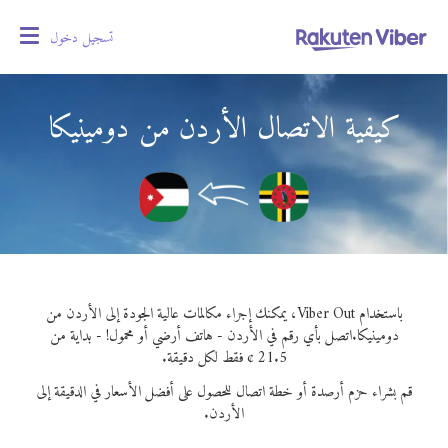
تسجيل دخول
oggle
gation
كيفية الاتصال الأردن من دومينيكا
باستخدام Viber Out، يمكنك إجراء مكالمات عالية الجودة إلى الأردن من
دومينيكا.
اتصل بأي رقم في الأردن - هاتف أرضي أو محمول! - بداية من
21.5 ¢ فقط لكل دقيقة.
قم بشراء حزم أرصدة أو خطة اتصال للحصول على أفضل الأسعار في الدقيقة إلى
الأردن.