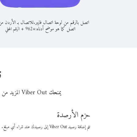
اتصل بالرقم من لوحة اتصال فايبر.
للاتصال بـ الأردن من 
اتصل كما هو موضح أدناه:
+
+
962
الرقم المحلي
ن
يمنحك Viber Out المزيد من وقت المكالمة مقابل تكلفة أقل من المال. اختر من أحد خيارات الاتصال المرنة ذات السعر المنخفض:
حزم الأرصدة
تتم إضافة رصيد Viber Out إلى رصيدك عند شراء أي مبلغ. باستخدام رصيدك، يمكنك إجراء مكالمات إلى أي رقم في العالم بأسعار فايبر المنخفضة.