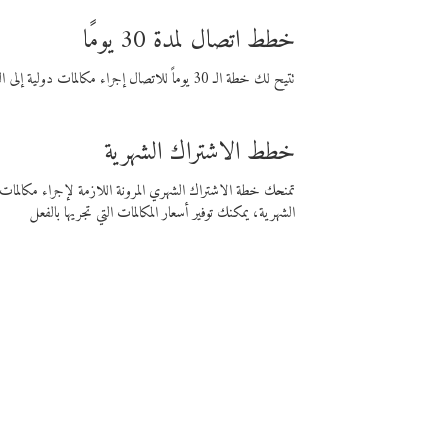
خطط اتصال لمدة 30 يومًا
تتيح لك خطة الـ 30 يوماً للاتصال إجراء مكالمات دولية إلى الوجهة التي تختارها لمدة 30 يوماً بأسعار فايبر المنخفضة.
خطط الاشتراك الشهرية
تمنحك خطة الاشتراك الشهري المرونة اللازمة لإجراء مكالم
الشهرية، يمكنك توفير أسعار المكالمات التي تجريها بالفعل