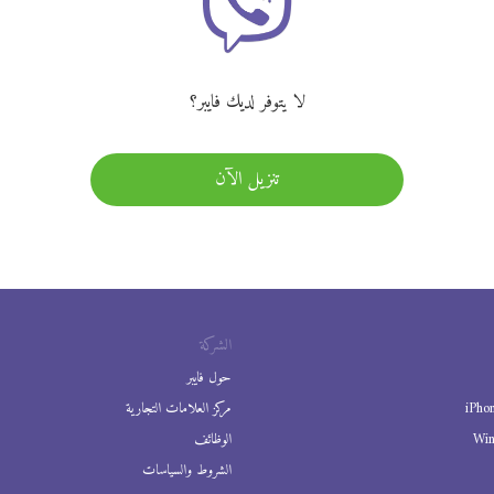
لا يتوفر لديك فايبر؟
تنزيل الآن
الشركة
حول فايبر
iPho
مركز العلامات التجارية
Wi
الوظائف
الشروط والسياسات