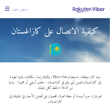
تسجيل دخول
oggle
gation
كيفية الاتصال على كازاغستان
مهما كان موقعك، باستخدام Viber Out، يمكنك إجراء مكالمات عالية الجودة
إلى كازاغستان.
اتصل بأي رقم في كازاغستان - هاتف أرضي أو محمول! - بداية
من 16.0 ¢ فقط لكل دقيقة.
قم بشراء حزم أرصدة أو خطة اتصال للحصول على أفضل الأسعار في الدقيقة إلى
كازاغستان.