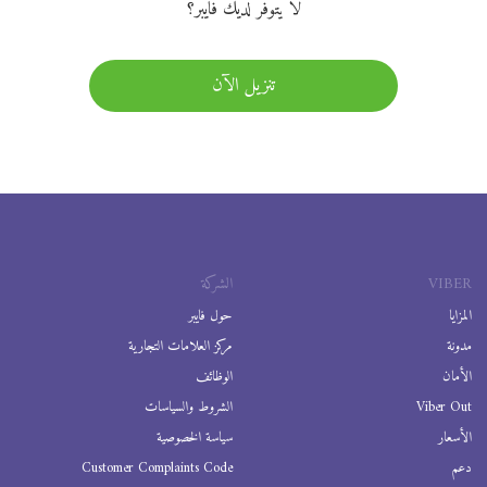
لا يتوفر لديك فايبر؟
تنزيل الآن
VIBER
الشركة
المزايا
حول فايبر
مدونة
مركز العلامات التجارية
الأمان
الوظائف
Viber Out
الشروط والسياسات
الأسعار
سياسة الخصوصية
دعم
Customer Complaints Code