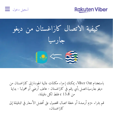
تسجيل دخول
oggle
gation
كيفية الاتصال كازاغستان من ديغو
جارسيا
باستخدام Viber Out، يمكنك إجراء مكالمات عالية الجودة إلى كازاغستان من
ديغو جارسيا.
اتصل بأي رقم في كازاغستان - هاتف أرضي أو محمول! - بداية
من 13.8 ¢ فقط لكل دقيقة.
قم بشراء حزم أرصدة أو خطة اتصال للحصول على أفضل الأسعار في الدقيقة إلى
كازاغستان.