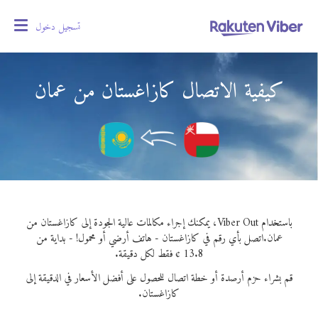
تسجيل دخول
oggle
gation
كيفية الاتصال كازاغستان من عمان
باستخدام Viber Out، يمكنك إجراء مكالمات عالية الجودة إلى كازاغستان من
عمان.
اتصل بأي رقم في كازاغستان - هاتف أرضي أو محمول! - بداية من
13.8 ¢ فقط لكل دقيقة.
قم بشراء حزم أرصدة أو خطة اتصال للحصول على أفضل الأسعار في الدقيقة إلى
كازاغستان.