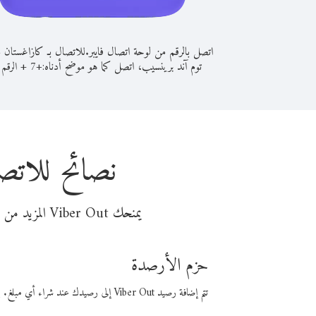
اتصل بالرقم من لوحة اتصال فايبر.
للاتصال بـ كازاغستان 
توم آند برينسيب، اتصل كما هو موضح أدناه:
+
+
7
الرقم 
نصائح للاتص
يمنحك Viber Out المزيد من وقت المكالمة مقابل تكلفة أقل من المال. اختر من أحد خيارات الاتصال المرنة ذات السعر المنخفض:
حزم الأرصدة
تتم إضافة رصيد Viber Out إلى رصيدك عند شراء أي مبلغ. باستخدام رصيدك، يمكنك إجراء مكالمات إلى أي رقم في العالم بأسعار فايبر المنخفضة.