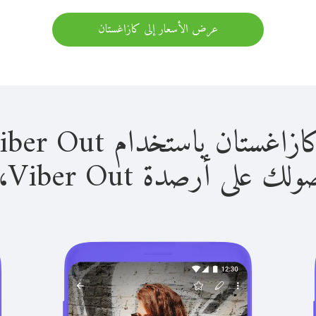
عرض الأسعار إلى كازاغستان
 باستخدام Viber Out سهل للغاية.
لى أرصدة Viber Out، يمكنك: