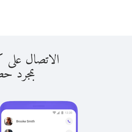
الاتصال على كازاغستان
بمجرد حصولك ع