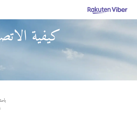
كيفية الاتص
باستخدام Viber Out، يمكنك إجراء مكا
ا