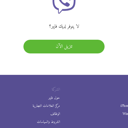
لا يتوفر لديك فايبر؟
تنزيل الآن
الشركة
حول فايبر
iPho
مركز العلامات التجارية
Wi
الوظائف
الشروط والسياسات