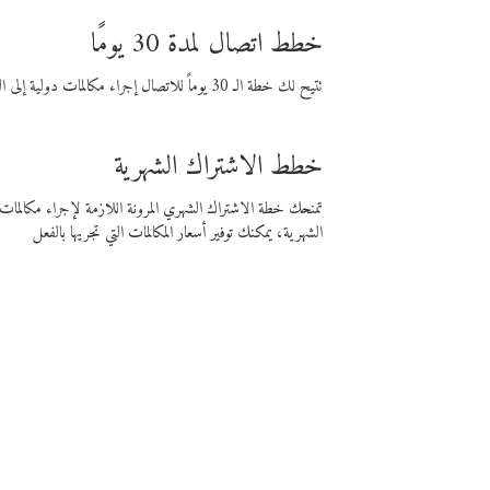
خطط اتصال لمدة 30 يومًا
تتيح لك خطة الـ 30 يوماً للاتصال إجراء مكالمات دولية إلى الوجهة التي تختارها لمدة 30 يوماً بأسعار فايبر المنخفضة.
خطط الاشتراك الشهرية
تمنحك خطة الاشتراك الشهري المرونة اللازمة لإجراء مكالم
الشهرية، يمكنك توفير أسعار المكالمات التي تجريها بالفعل