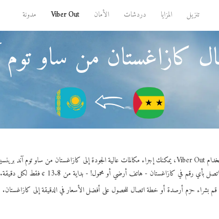
تنزيل
المزايا
دردشات
الأمان
Viber Out
مدونة
ال كازاغستان من ساو توم آ
لمات عالية الجودة إلى كازاغستان من ساو توم آند برينسيب.
تصل بأي رقم في كازاغستان - هاتف أرضي أو محمول! - بداية من 13.8 ¢ فقط لكل دقيقة.
قم بشراء حزم أرصدة أو خطة اتصال للحصول على أفضل الأسعار في الدقيقة إلى كازاغستان.