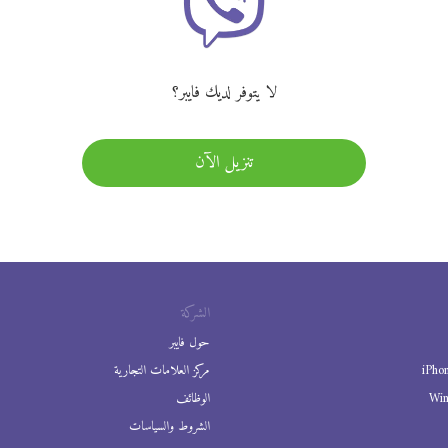
لا يتوفر لديك فايبر؟
تنزيل الآن
الشركة
حول فايبر
iPho
مركز العلامات التجارية
Wi
الوظائف
الشروط والسياسات