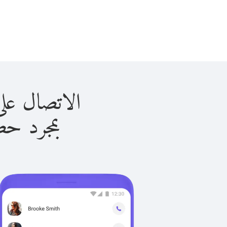
الاتصال على كينيا ب
بمجرد حصولك ع