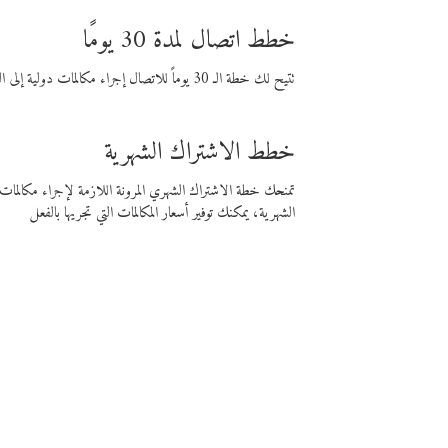
خطط اتصال لمدة 30 يومًا
تتيح لك خطة الـ 30 يوماً للاتصال إجراء مكالمات دولية إلى الوجهة التي تختارها لمدة 30 يوماً بأسعار فايبر المنخفضة.
خطط الاشتراك الشهرية
تمنحك خطة الاشتراك الشهري المرونة اللازمة لإجراء مكالم
الشهرية، يمكنك توفير أسعار المكالمات التي تجريها بالفعل