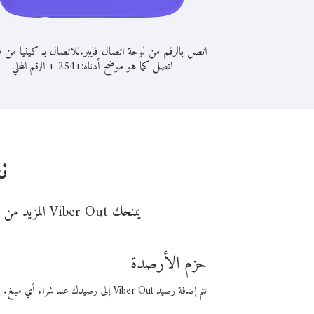
اتصل بالرقم من لوحة اتصال فايبر.
للاتصال بـ كينيا من ف
اتصل كما هو موضح أدناه:
+
+
254
الرقم المحلي
ن
يمنحك Viber Out المزيد من وقت المكالمة مقابل تكلفة أقل من المال. اختر من أحد خيارات الاتصال المرنة ذات السعر المنخفض:
حزم الأرصدة
تتم إضافة رصيد Viber Out إلى رصيدك عند شراء أي مبلغ. باستخدام رصيدك، يمكنك إجراء مكالمات إلى أي رقم في العالم بأسعار فايبر المنخفضة.