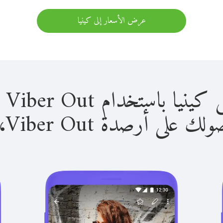
عرض الأسعار إلى كينيا
استخدام Viber Out سهل للغاية.
لى أرصدة Viber Out، يمكنك: