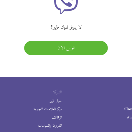
لا يتوفر لديك فايبر؟
تنزيل الآن
الشركة
حول فايبر
iPho
مركز العلامات التجارية
Wi
الوظائف
الشروط والسياسات