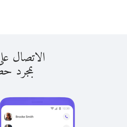
الاتصال على كينيا ب
بمجرد حصولك ع