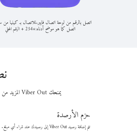
اتصل بالرقم من لوحة اتصال فايبر.
للاتصال بـ كينيا من 
اتصل كما هو موضح أدناه:
+
+
254
الرقم المحلي
نص
يمنحك Viber Out المزيد من وقت المكالمة مقابل تكلفة أقل من المال. اختر من أحد خيارات الاتصال المرنة ذات السعر المنخفض:
حزم الأرصدة
تتم إضافة رصيد Viber Out إلى رصيدك عند شراء أي مبلغ. باستخدام رصيدك، يمكنك إجراء مكالمات إلى أي رقم في العالم بأسعار فايبر المنخفضة.