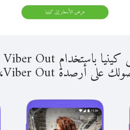
عرض الأسعار إلى كينيا
استخدام Viber Out سهل للغاية.
لى أرصدة Viber Out، يمكنك: