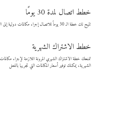
خطط اتصال لمدة 30 يومًا
تتيح لك خطة الـ 30 يوماً للاتصال إجراء مكالمات دولية إلى الوجهة التي تختارها لمدة 30 يوماً بأسعار فايبر المنخفضة.
خطط الاشتراك الشهرية
تمنحك خطة الاشتراك الشهري المرونة اللازمة لإجراء مكالم
الشهرية، يمكنك توفير أسعار المكالمات التي تجريها بالفعل