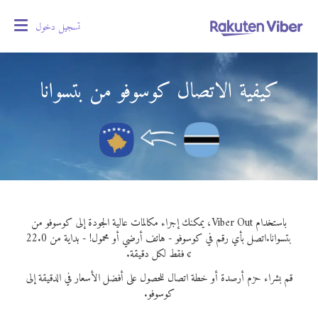
تسجيل دخول
oggle
gation
كيفية الاتصال كوسوفو من بتسوانا
باستخدام Viber Out، يمكنك إجراء مكالمات عالية الجودة إلى كوسوفو من
بتسوانا.
اتصل بأي رقم في كوسوفو - هاتف أرضي أو محمول! - بداية من 22.0
¢ فقط لكل دقيقة.
قم بشراء حزم أرصدة أو خطة اتصال للحصول على أفضل الأسعار في الدقيقة إلى
كوسوفو.