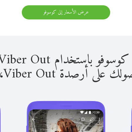
عرض الأسعار إلى كوسوفو
استخدام Viber Out سهل للغاية.
لى أرصدة Viber Out، يمكنك: