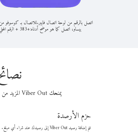
اتصل بالرقم من لوحة اتصال فايبر.
للاتصال بـ كوسوفو من 
بيساو، اتصل كما هو موضح أدناه:
+
+
383
الرقم المحلي
نصائح
يمنحك Viber Out المزيد من وقت المكالمة مقابل تكلفة أقل من المال. اختر من أحد خيارات الاتصال المرنة ذات السعر المنخفض:
حزم الأرصدة
تتم إضافة رصيد Viber Out إلى رصيدك عند شراء أي مبلغ. باستخدام رصيدك، يمكنك إجراء مكالمات إلى أي رقم في العالم بأسعار فايبر المنخفضة.