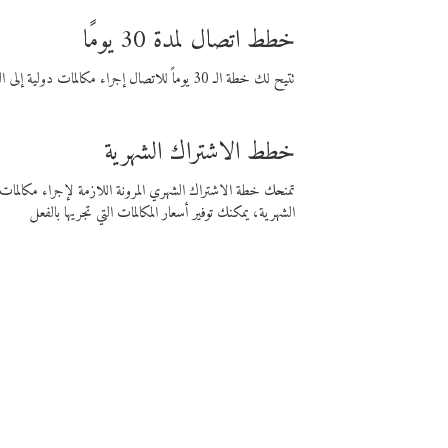
خطط اتصال لمدة 30 يومًا
تتيح لك خطة الـ 30 يوماً للاتصال إجراء مكالمات دولية إلى الوجهة التي تختارها لمدة 30 يوماً بأسعار فايبر المنخفضة.
خطط الاشتراك الشهرية
تمنحك خطة الاشتراك الشهري المرونة اللازمة لإجراء مكالم
الشهرية، يمكنك توفير أسعار المكالمات التي تجريها بالفعل