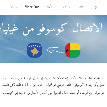
تنزيل
المزايا
دردشات
الأمان
Viber Out
مدونة
الاتصال كوسوفو من غينيا-
باستخدام Viber Out، يمكنك إجراء مكالمات عالية الجودة إلى كوسوفو من غينيا-بيساو.
اتصل بأي رقم في كوسوفو - هاتف أرضي أو محمول! - بداية من 22.0 ¢ فقط لكل دقيقة.
قم بشراء حزم أرصدة أو خطة اتصال للحصول على أفضل الأسعار في الدقيقة إلى كوسوفو.