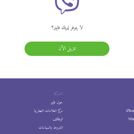
لا يتوفر لديك فايبر؟
تنزيل الآن
الشركة
حول فايبر
iPho
مركز العلامات التجارية
Wi
الوظائف
الشروط والسياسات