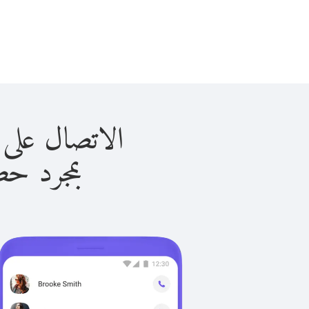
الاتصال على كوسوفو ب
بمجرد حصولك ع