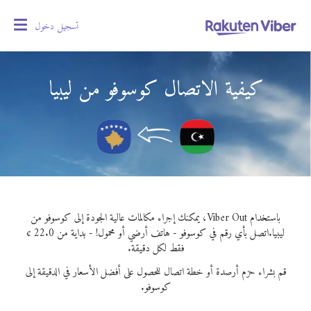
تسجيل دخول
oggle
gation
كيفية الاتصال كوسوفو من ليبيا
باستخدام Viber Out، يمكنك إجراء مكالمات عالية الجودة إلى كوسوفو من
ليبيا.
اتصل بأي رقم في كوسوفو - هاتف أرضي أو محمول! - بداية من 22.0 ¢
فقط لكل دقيقة.
قم بشراء حزم أرصدة أو خطة اتصال للحصول على أفضل الأسعار في الدقيقة إلى
كوسوفو.