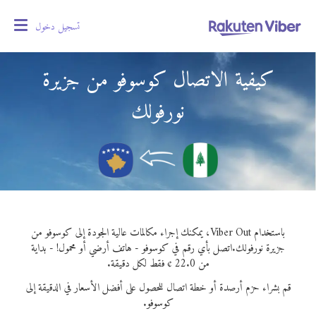
تسجيل دخول
oggle
gation
كيفية الاتصال كوسوفو من جزيرة
نورفولك
باستخدام Viber Out، يمكنك إجراء مكالمات عالية الجودة إلى كوسوفو من
جزيرة نورفولك.
اتصل بأي رقم في كوسوفو - هاتف أرضي أو محمول! - بداية
من 22.0 ¢ فقط لكل دقيقة.
قم بشراء حزم أرصدة أو خطة اتصال للحصول على أفضل الأسعار في الدقيقة إلى
كوسوفو.