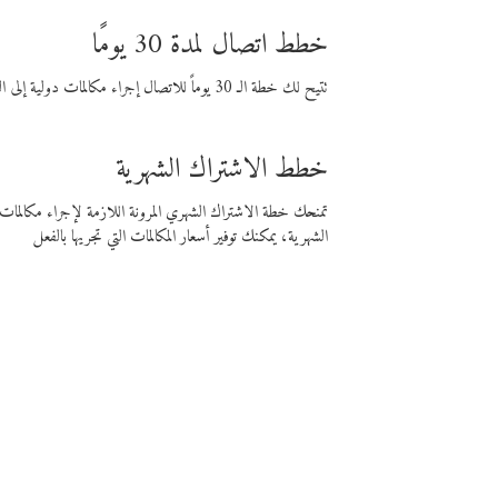
خطط اتصال لمدة 30 يومًا
تتيح لك خطة الـ 30 يوماً للاتصال إجراء مكالمات دولية إلى الوجهة التي تختارها لمدة 30 يوماً بأسعار فايبر المنخفضة.
خطط الاشتراك الشهرية
تمنحك خطة الاشتراك الشهري المرونة اللازمة لإجراء مكالم
الشهرية، يمكنك توفير أسعار المكالمات التي تجريها بالفعل