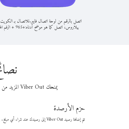
اتصل بالرقم من لوحة اتصال فايبر.
للاتصال بـ الكويت
بيلاروس، اتصل كما هو موضح أدناه:
+
+
965
الرقم الم
نصائ
يمنحك Viber Out المزيد من وقت المكالمة مقابل تكلفة أقل من المال. اختر من أحد خيارات الاتصال المرنة ذات السعر المنخفض:
حزم الأرصدة
تتم إضافة رصيد Viber Out إلى رصيدك عند شراء أي مبلغ. باستخدام رصيدك، يمكنك إجراء مكالمات إلى أي رقم في العالم بأسعار فايبر المنخفضة.