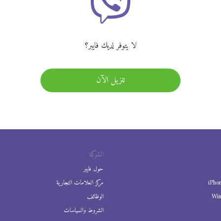
لا يتوفر لديك فايبر؟
تنزيل الآن
الشركة
حول فايبر
iPho
مركز العلامات التجارية
Wi
الوظائف
الشروط والسياسات