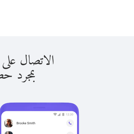
الاتصال على الكويت ب
بمجرد حصولك ع