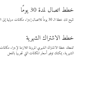
خطط اتصال لمدة 30 يومًا
تتيح لك خطة الـ 30 يوماً للاتصال إجراء مكالمات دولية إلى الوجهة التي تختارها لمدة 30 يوماً بأسعار فايبر المنخفضة.
خطط الاشتراك الشهرية
تمنحك خطة الاشتراك الشهري المرونة اللازمة لإجراء مكالم
الشهرية، يمكنك توفير أسعار المكالمات التي تجريها بالفعل