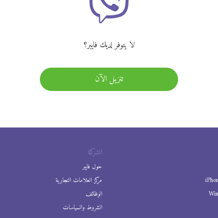
لا يتوفر لديك فايبر؟
تنزيل الآن
الشركة
حول فايبر
iPho
مركز العلامات التجارية
Wi
الوظائف
الشروط والسياسات