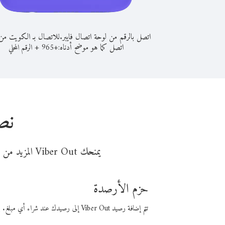
اتصل بالرقم من لوحة اتصال فايبر.
للاتصال بـ الكويت من أ
اتصل كما هو موضح أدناه:
+
+
965
الرقم المحلي
نص
يمنحك Viber Out المزيد من وقت المكالمة مقابل تكلفة أقل من المال. اختر من أحد خيارات الاتصال المرنة ذات السعر المنخفض:
حزم الأرصدة
تتم إضافة رصيد Viber Out إلى رصيدك عند شراء أي مبلغ. باستخدام رصيدك، يمكنك إجراء مكالمات إلى أي رقم في العالم بأسعار فايبر المنخفضة.