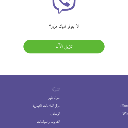
لا يتوفر لديك فايبر؟
تنزيل الآن
الشركة
حول فايبر
iPho
مركز العلامات التجارية
Wi
الوظائف
الشروط والسياسات