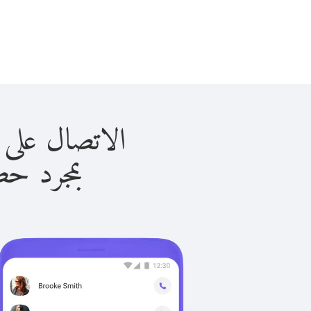
الاتصال على الكويت ب
بمجرد حصولك ع