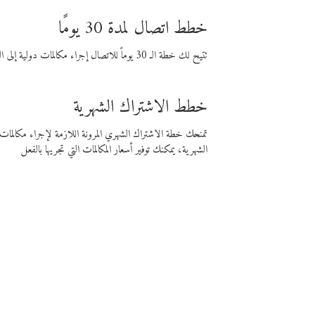
خطط اتصال لمدة 30 يومًا
تتيح لك خطة الـ 30 يوماً للاتصال إجراء مكالمات دولية إلى الوجهة التي تختارها لمدة 30 يوماً بأسعار فايبر المنخفضة.
خطط الاشتراك الشهرية
تمنحك خطة الاشتراك الشهري المرونة اللازمة لإجراء مكالم
الشهرية، يمكنك توفير أسعار المكالمات التي تجريها بالفعل