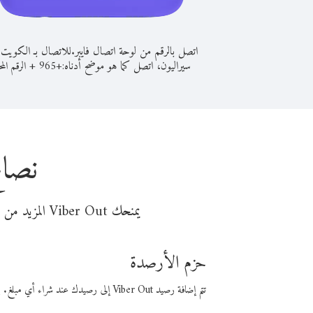
اتصل بالرقم من لوحة اتصال فايبر.
للاتصال بـ الكويت
سيراليون، اتصل كما هو موضح أدناه:
+
+
965
الرقم المح
نصائ
يمنحك Viber Out المزيد من وقت المكالمة مقابل تكلفة أقل من المال. اختر من أحد خيارات الاتصال المرنة ذات السعر المنخفض:
حزم الأرصدة
تتم إضافة رصيد Viber Out إلى رصيدك عند شراء أي مبلغ. باستخدام رصيدك، يمكنك إجراء مكالمات إلى أي رقم في العالم بأسعار فايبر المنخفضة.