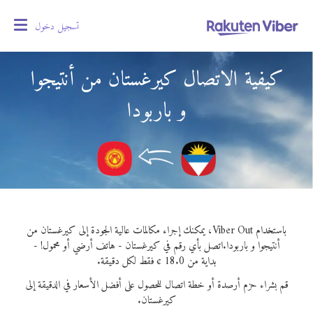
تسجيل دخول
oggle
gation
كيفية الاتصال كيرغستان من أنتيجوا
و باربودا
باستخدام Viber Out، يمكنك إجراء مكالمات عالية الجودة إلى كيرغستان من
أنتيجوا و باربودا.
اتصل بأي رقم في كيرغستان - هاتف أرضي أو محمول! -
بداية من 18.0 ¢ فقط لكل دقيقة.
قم بشراء حزم أرصدة أو خطة اتصال للحصول على أفضل الأسعار في الدقيقة إلى
كيرغستان.