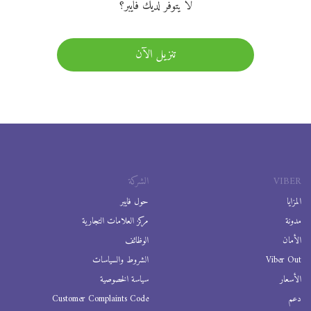
لا يتوفر لديك فايبر؟
تنزيل الآن
VIBER
الشركة
المزايا
حول فايبر
مدونة
مركز العلامات التجارية
الأمان
الوظائف
Viber Out
الشروط والسياسات
الأسعار
سياسة الخصوصية
دعم
Customer Complaints Code