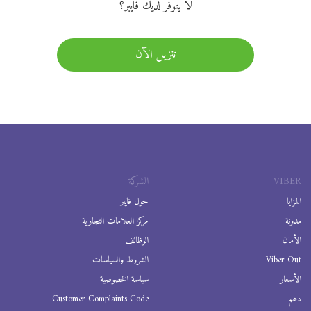
لا يتوفر لديك فايبر؟
تنزيل الآن
VIBER
الشركة
المزايا
حول فايبر
مدونة
مركز العلامات التجارية
الأمان
الوظائف
Viber Out
الشروط والسياسات
الأسعار
سياسة الخصوصية
دعم
Customer Complaints Code