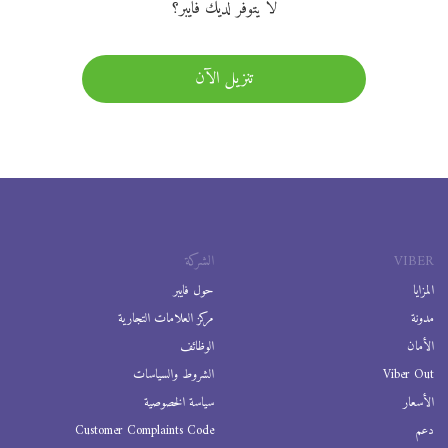
لا يتوفر لديك فايبر؟
تنزيل الآن
VIBER
الشركة
المزايا
حول فايبر
مدونة
مركز العلامات التجارية
الأمان
الوظائف
Viber Out
الشروط والسياسات
الأسعار
سياسة الخصوصية
دعم
Customer Complaints Code