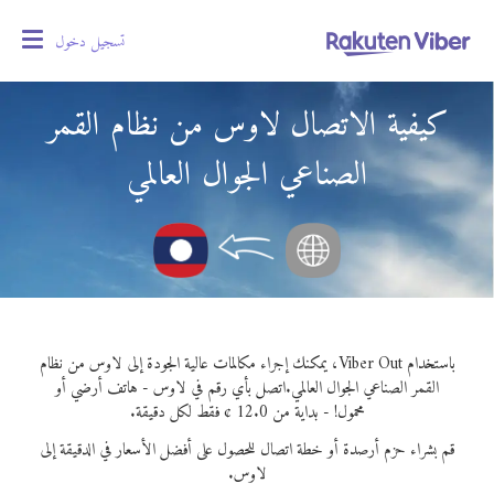
تسجيل دخول
oggle
gation
كيفية الاتصال لاوس من نظام القمر
الصناعي الجوال العالمي
باستخدام Viber Out، يمكنك إجراء مكالمات عالية الجودة إلى لاوس من نظام
القمر الصناعي الجوال العالمي.
اتصل بأي رقم في لاوس - هاتف أرضي أو
محمول! - بداية من 12.0 ¢ فقط لكل دقيقة.
قم بشراء حزم أرصدة أو خطة اتصال للحصول على أفضل الأسعار في الدقيقة إلى
لاوس.