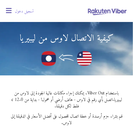
تسجيل دخول
oggle
gation
كيفية الاتصال لاوس من ليبيريا
باستخدام Viber Out، يمكنك إجراء مكالمات عالية الجودة إلى لاوس من
ليبيريا.
اتصل بأي رقم في لاوس - هاتف أرضي أو محمول! - بداية من 12.0 ¢
فقط لكل دقيقة.
قم بشراء حزم أرصدة أو خطة اتصال للحصول على أفضل الأسعار في الدقيقة إلى
لاوس.