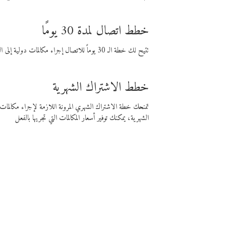
خطط اتصال لمدة 30 يومًا
تتيح لك خطة الـ 30 يوماً للاتصال إجراء مكالمات دولية إلى الوجهة التي تختارها لمدة 30 يوماً بأسعار فايبر المنخفضة.
خطط الاشتراك الشهرية
تمنحك خطة الاشتراك الشهري المرونة اللازمة لإجراء مكالم
الشهرية، يمكنك توفير أسعار المكالمات التي تجريها بالفعل