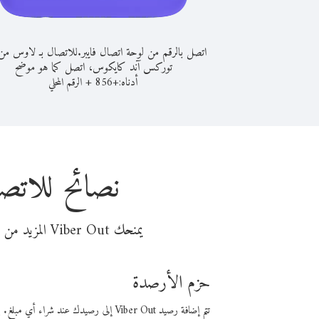
اتصل بالرقم من لوحة اتصال فايبر.
للاتصال بـ لاوس من
توركس آند كايكوس، اتصل كما هو موضح
أدناه:
+
+
856
الرقم المحلي
نصائح للات
يمنحك Viber Out المزيد من وقت المكالمة مقابل تكلفة أقل من المال. اختر من أحد خيارات الاتصال المرنة ذات السعر المنخفض:
حزم الأرصدة
تتم إضافة رصيد Viber Out إلى رصيدك عند شراء أي مبلغ. باستخدام رصيدك، يمكنك إجراء مكالمات إلى أي رقم في العالم بأسعار فايبر المنخفضة.