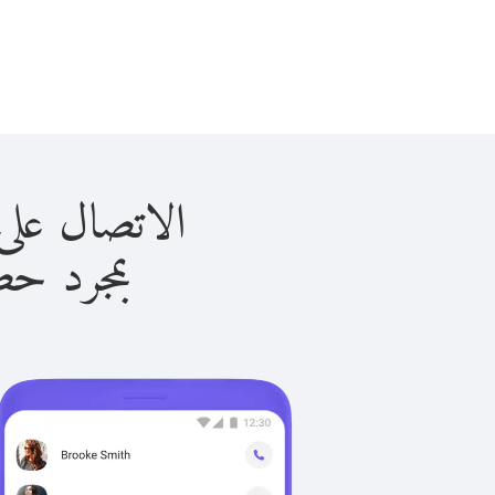
الاتصال على لاوس با
بمجرد حصولك ع