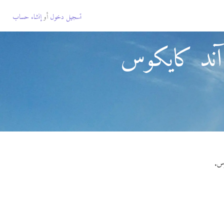
تسجيل دخول
أو
إنشاء حساب
آند كايكوس