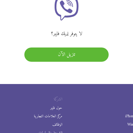
لا يتوفر لديك فايبر؟
تنزيل الآن
الشركة
حول فايبر
iPho
مركز العلامات التجارية
Wi
الوظائف
الشروط والسياسات