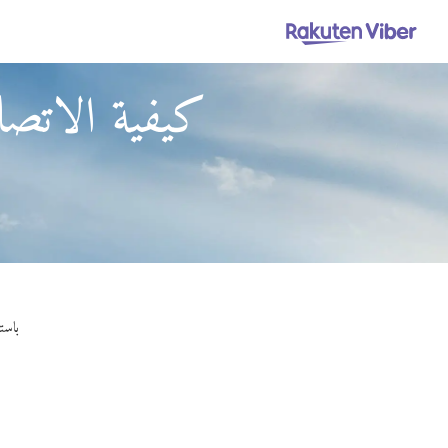
كيفية الاتص
باستخدام Viber Out، يمكنك إجراء مكا