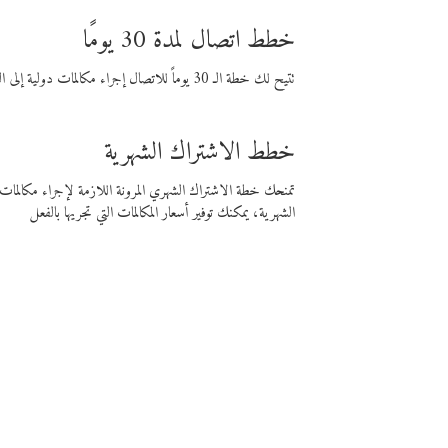
خطط اتصال لمدة 30 يومًا
تتيح لك خطة الـ 30 يوماً للاتصال إجراء مكالمات دولية إلى الوجهة التي تختارها لمدة 30 يوماً بأسعار فايبر المنخفضة.
خطط الاشتراك الشهرية
تمنحك خطة الاشتراك الشهري المرونة اللازمة لإجراء مكالم
الشهرية، يمكنك توفير أسعار المكالمات التي تجريها بالفعل