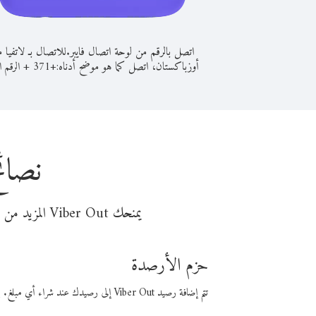
اتصل بالرقم من لوحة اتصال فايبر.
للاتصال بـ لاتفيا 
أوزباكستان، اتصل كما هو موضح أدناه:
+
+
371
الرقم ال
نصائ
يمنحك Viber Out المزيد من وقت المكالمة مقابل تكلفة أقل من المال. اختر من أحد خيارات الاتصال المرنة ذات السعر المنخفض:
حزم الأرصدة
تتم إضافة رصيد Viber Out إلى رصيدك عند شراء أي مبلغ. باستخدام رصيدك، يمكنك إجراء مكالمات إلى أي رقم في العالم بأسعار فايبر المنخفضة.