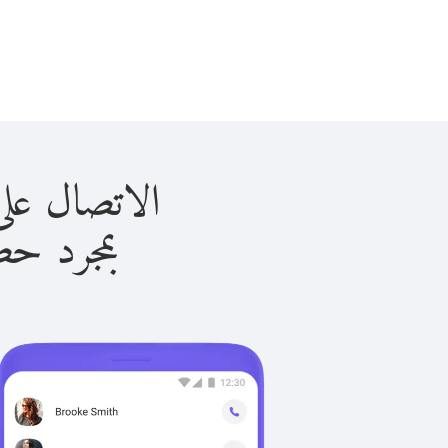
الاتصال على لاتفيا 
بمجرد حصولك ع