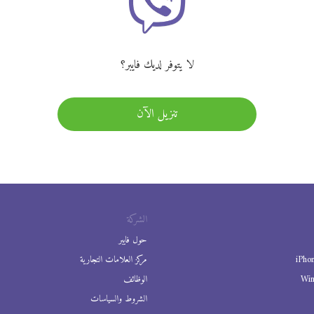
لا يتوفر لديك فايبر؟
تنزيل الآن
الشركة
حول فايبر
iPho
مركز العلامات التجارية
Wi
الوظائف
الشروط والسياسات