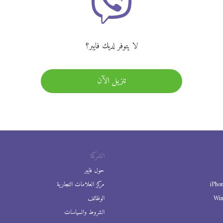
لا يتوفر لديك فايبر؟
تنزيل الآن
الشركة
حول فايبر
iPho
مركز العلامات التجارية
Wi
الوظائف
الشروط والسياسات