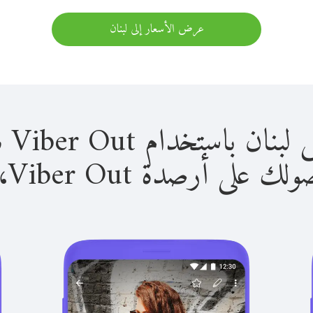
عرض الأسعار إلى لبنان
استخدام Viber Out سهل للغاية.
لى أرصدة Viber Out، يمكنك: