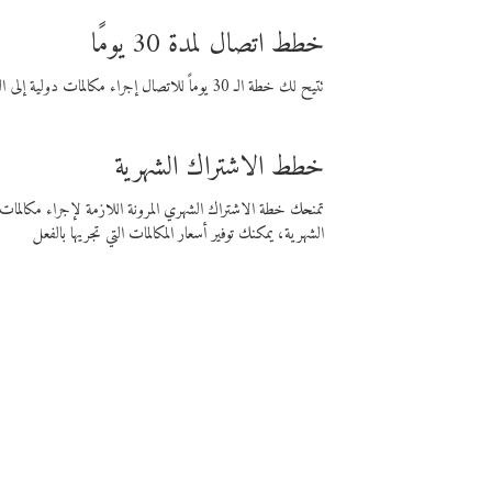
خطط اتصال لمدة 30 يومًا
تتيح لك خطة الـ 30 يوماً للاتصال إجراء مكالمات دولية إلى الوجهة التي تختارها لمدة 30 يوماً بأسعار فايبر المنخفضة.
خطط الاشتراك الشهرية
تمنحك خطة الاشتراك الشهري المرونة اللازمة لإجراء مكالم
الشهرية، يمكنك توفير أسعار المكالمات التي تجريها بالفعل