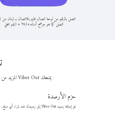
اتصل بالرقم من لوحة اتصال فايبر.
للاتصال بـ لبنان من ني
اتصل كما هو موضح أدناه:
+
+
961
الرقم المحلي
ن
يمنحك Viber Out المزيد من وقت المكالمة مقابل تكلفة أقل من المال. اختر من أحد خيارات الاتصال المرنة ذات السعر المنخفض:
حزم الأرصدة
تتم إضافة رصيد Viber Out إلى رصيدك عند شراء أي مبلغ. باستخدام رصيدك، يمكنك إجراء مكالمات إلى أي رقم في العالم بأسعار فايبر المنخفضة.