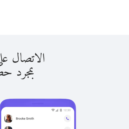
الاتصال على لبنان ب
بمجرد حصولك ع