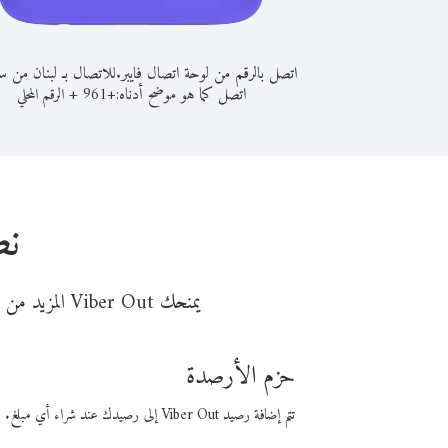
اتصل بالرقم من لوحة اتصال فايبر.
للاتصال بـ لبنان من 
اتصل كما هو موضح أدناه:
+
+
961
الرقم المحلي
نص
يمنحك Viber Out المزيد من وقت المكالمة مقابل تكلفة أقل من المال. اختر من أحد خيارات الاتصال المرنة ذات السعر المنخفض:
حزم الأرصدة
تتم إضافة رصيد Viber Out إلى رصيدك عند شراء أي مبلغ. باستخدام رصيدك، يمكنك إجراء مكالمات إلى أي رقم في العالم بأسعار فايبر المنخفضة.