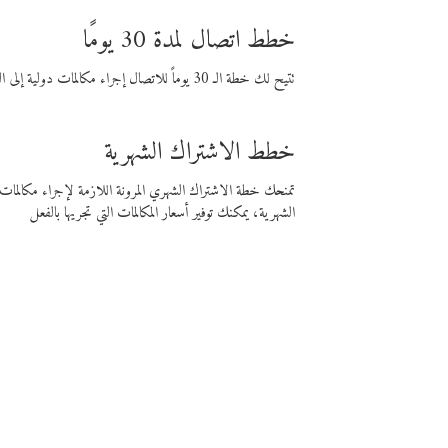
خطط اتصال لمدة 30 يومًا
تتيح لك خطة الـ 30 يوماً للاتصال إجراء مكالمات دولية إلى الوجهة التي تختارها لمدة 30 يوماً بأسعار فايبر المنخفضة.
خطط الاشتراك الشهرية
تمنحك خطة الاشتراك الشهري المرونة اللازمة لإجراء مكالم
الشهرية، يمكنك توفير أسعار المكالمات التي تجريها بالفعل