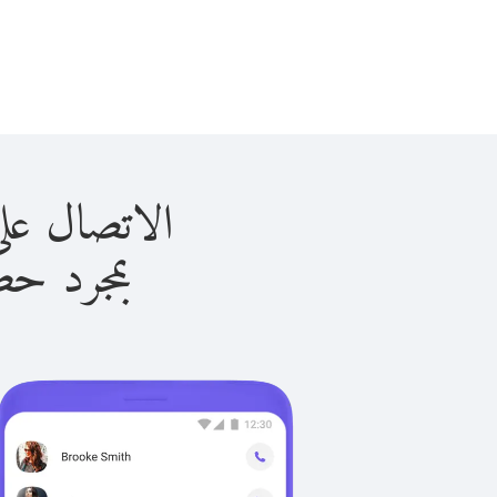
الاتصال على لبنان ب
بمجرد حصولك ع