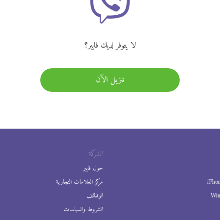
لا يتوفر لديك فايبر؟
تنزيل الآن
الشركة
حول فايبر
iPho
مركز العلامات التجارية
Wi
الوظائف
الشروط والسياسات