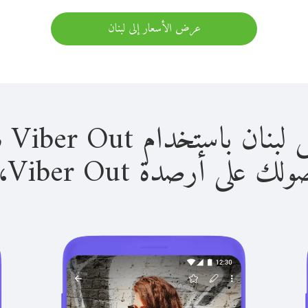
عرض الأسعار إلى لبنان
استخدام Viber Out سهل للغاية.
لى أرصدة Viber Out، يمكنك: