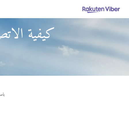
كيفية الاتص
باستخدام Viber Out، يمكنك إجرا