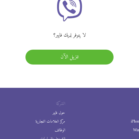
لا يتوفر لديك فايبر؟
تنزيل الآن
الشركة
حول فايبر
iPho
مركز العلامات التجارية
Wi
الوظائف
الشروط والسياسات