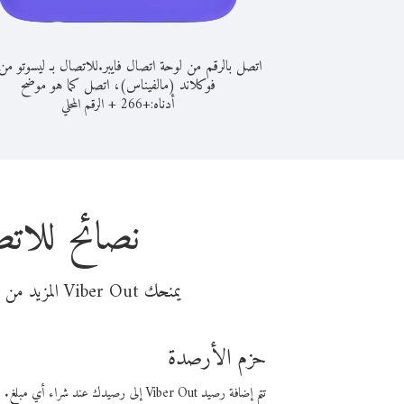
اتصل بالرقم من لوحة اتصال فايبر.
للاتصال بـ ليسوتو من
فوكلاند (مالفيناس)، اتصل كما هو موضح
أدناه:
+
+
266
الرقم المحلي
نصائح للاتص
يمنحك Viber Out المزيد من وقت المكالمة مقابل تكلفة أقل من المال. اختر من أحد خيارات الاتصال المرنة ذات السعر المنخفض:
حزم الأرصدة
تتم إضافة رصيد Viber Out إلى رصيدك عند شراء أي مبلغ. باستخدام رصيدك، يمكنك إجراء مكالمات إلى أي رقم في العالم بأسعار فايبر المنخفضة.