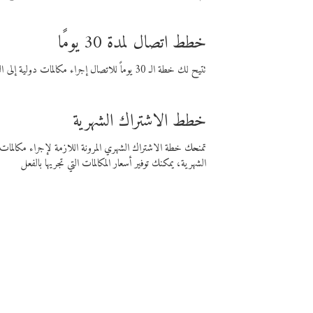
خطط اتصال لمدة 30 يومًا
تتيح لك خطة الـ 30 يوماً للاتصال إجراء مكالمات دولية إلى الوجهة التي تختارها لمدة 30 يوماً بأسعار فايبر المنخفضة.
خطط الاشتراك الشهرية
تمنحك خطة الاشتراك الشهري المرونة اللازمة لإجراء مكالم
الشهرية، يمكنك توفير أسعار المكالمات التي تجريها بالفعل