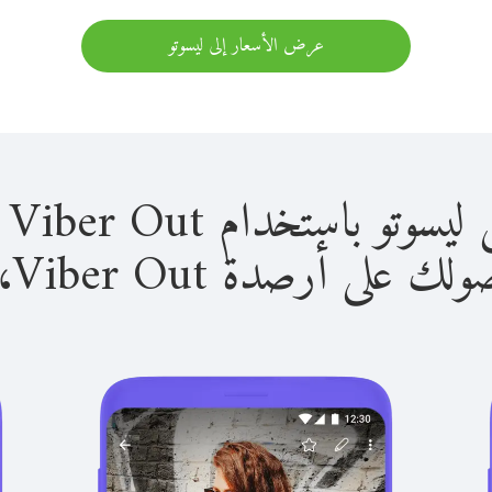
عرض الأسعار إلى ليسوتو
باستخدام Viber Out سهل للغاية.
لى أرصدة Viber Out، يمكنك: