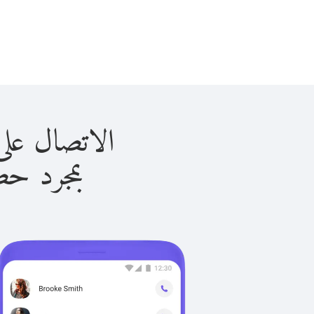
الاتصال على ليسوتو 
بمجرد حصولك ع