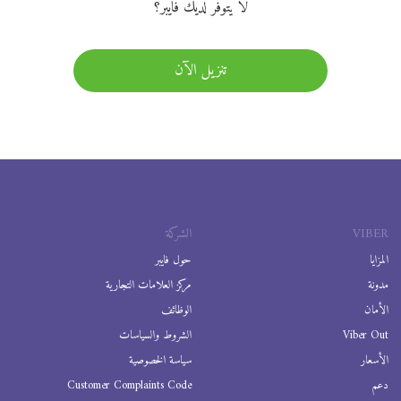
لا يتوفر لديك فايبر؟
تنزيل الآن
VIBER
الشركة
المزايا
حول فايبر
مدونة
مركز العلامات التجارية
الأمان
الوظائف
Viber Out
الشروط والسياسات
الأسعار
سياسة الخصوصية
دعم
Customer Complaints Code