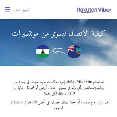
تسجيل دخول
oggle
gation
كيفية الاتصال ليسوتو من مونتسيرات
باستخدام Viber Out، يمكنك إجراء مكالمات عالية الجودة إلى ليسوتو من
مونتسيرات.
اتصل بأي رقم في ليسوتو - هاتف أرضي أو محمول! - بداية من
51.0 ¢ فقط لكل دقيقة.
قم بشراء حزم أرصدة أو خطة اتصال للحصول على أفضل الأسعار في الدقيقة إلى
ليسوتو.