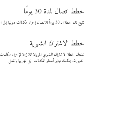
خطط اتصال لمدة 30 يومًا
تتيح لك خطة الـ 30 يوماً للاتصال إجراء مكالمات دولية إلى الوجهة التي تختارها لمدة 30 يوماً بأسعار فايبر المنخفضة.
خطط الاشتراك الشهرية
تمنحك خطة الاشتراك الشهري المرونة اللازمة لإجراء مكالم
الشهرية، يمكنك توفير أسعار المكالمات التي تجريها بالفعل