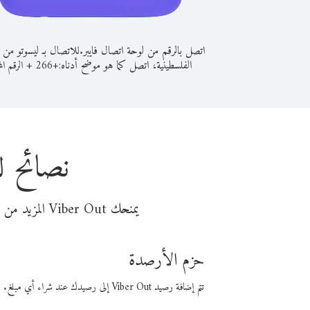
اتصل بالرقم من لوحة اتصال فايبر.
للاتصال بـ ليسوتو من 
الفلسطينية، اتصل كما هو موضح أدناه:
+
+
266
الرقم الم
نصائح ل
يمنحك Viber Out المزيد من وقت المكالمة مقابل تكلفة أقل من المال. اختر من أحد خيارات الاتصال المرنة ذات السعر المنخفض:
حزم الأرصدة
تتم إضافة رصيد Viber Out إلى رصيدك عند شراء أي مبلغ. باستخدام رصيدك، يمكنك إجراء مكالمات إلى أي رقم في العالم بأسعار فايبر المنخفضة.