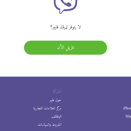
لا يتوفر لديك فايبر؟
تنزيل الآن
الشركة
حول فايبر
iPho
مركز العلامات التجارية
Wi
الوظائف
الشروط والسياسات