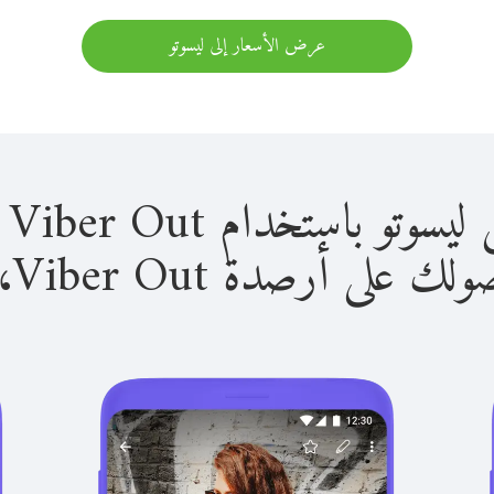
عرض الأسعار إلى ليسوتو
باستخدام Viber Out سهل للغاية.
لى أرصدة Viber Out، يمكنك: