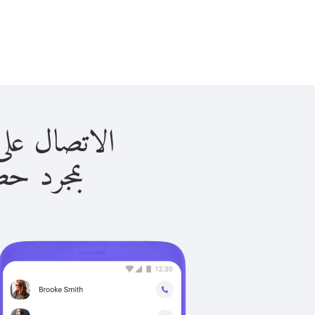
الاتصال على ليسوتو 
بمجرد حصولك ع