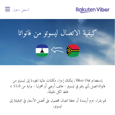
تسجيل دخول
oggle
gation
كيفية الاتصال ليسوتو من فانواتا
باستخدام Viber Out، يمكنك إجراء مكالمات عالية الجودة إلى ليسوتو من
فانواتا.
اتصل بأي رقم في ليسوتو - هاتف أرضي أو محمول! - بداية من 51.0 ¢
فقط لكل دقيقة.
قم بشراء حزم أرصدة أو خطة اتصال للحصول على أفضل الأسعار في الدقيقة إلى
ليسوتو.