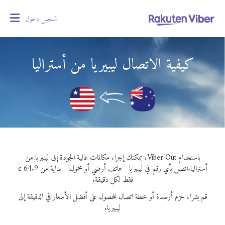
تسجيل دخول
oggle
gation
كيفية الاتصال ليبيريا من أستراليا
باستخدام Viber Out، يمكنك إجراء مكالمات عالية الجودة إلى ليبيريا من
أستراليا.
اتصل بأي رقم في ليبيريا - هاتف أرضي أو محمول! - بداية من 64.9 ¢
فقط لكل دقيقة.
قم بشراء حزم أرصدة أو خطة اتصال للحصول على أفضل الأسعار في الدقيقة إلى
ليبيريا.