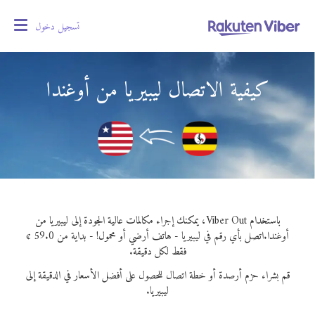
تسجيل دخول
oggle
gation
كيفية الاتصال ليبيريا من أوغندا
باستخدام Viber Out، يمكنك إجراء مكالمات عالية الجودة إلى ليبيريا من
أوغندا.
اتصل بأي رقم في ليبيريا - هاتف أرضي أو محمول! - بداية من 59.0 ¢
فقط لكل دقيقة.
قم بشراء حزم أرصدة أو خطة اتصال للحصول على أفضل الأسعار في الدقيقة إلى
ليبيريا.