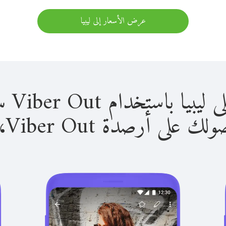
عرض الأسعار إلى ليبيا
استخدام Viber Out سهل للغاية.
لى أرصدة Viber Out، يمكنك: