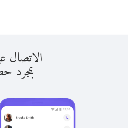
الاتصال على ليبيا ب
بمجرد حصولك ع