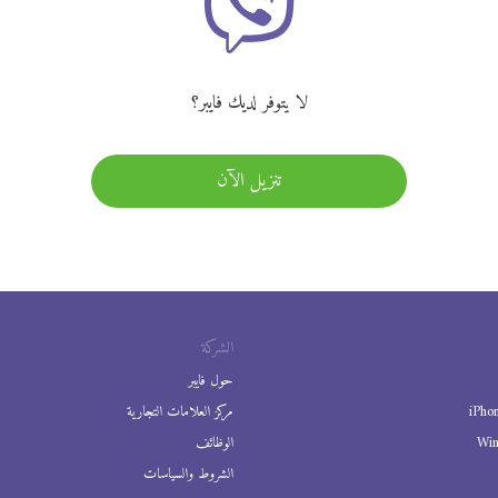
لا يتوفر لديك فايبر؟
تنزيل الآن
الشركة
حول فايبر
iPho
مركز العلامات التجارية
Wi
الوظائف
الشروط والسياسات