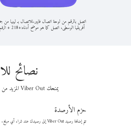
اتصل بالرقم من لوحة اتصال فايبر.
للاتصال بـ ليبيا من جم
أفريقيا الوسطى، اتصل كما هو موضح أدناه:
+
+
218
الرقم
نصائح للا
يمنحك Viber Out المزيد من وقت المكالمة مقابل تكلفة أقل من المال. اختر من أحد خيارات الاتصال المرنة ذات السعر المنخفض:
حزم الأرصدة
تتم إضافة رصيد Viber Out إلى رصيدك عند شراء أي مبلغ. باستخدام رصيدك، يمكنك إجراء مكالمات إلى أي رقم في العالم بأسعار فايبر المنخفضة.