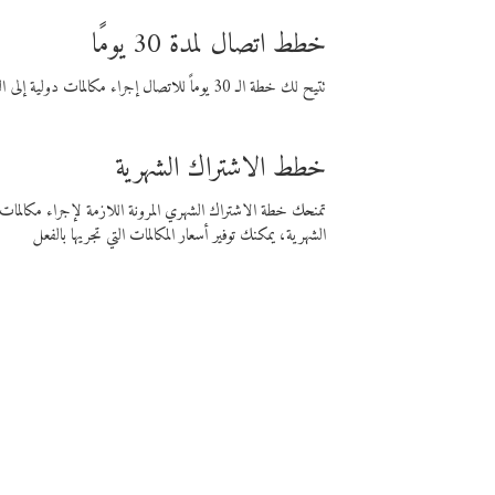
خطط اتصال لمدة 30 يومًا
تتيح لك خطة الـ 30 يوماً للاتصال إجراء مكالمات دولية إلى الوجهة التي تختارها لمدة 30 يوماً بأسعار فايبر المنخفضة.
خطط الاشتراك الشهرية
تمنحك خطة الاشتراك الشهري المرونة اللازمة لإجراء مكالم
الشهرية، يمكنك توفير أسعار المكالمات التي تجريها بالفعل