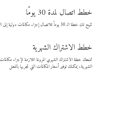
خطط اتصال لمدة 30 يومًا
تتيح لك خطة الـ 30 يوماً للاتصال إجراء مكالمات دولية إلى الوجهة التي تختارها لمدة 30 يوماً بأسعار فايبر المنخفضة.
خطط الاشتراك الشهرية
تمنحك خطة الاشتراك الشهري المرونة اللازمة لإجراء مكالم
الشهرية، يمكنك توفير أسعار المكالمات التي تجريها بالفعل