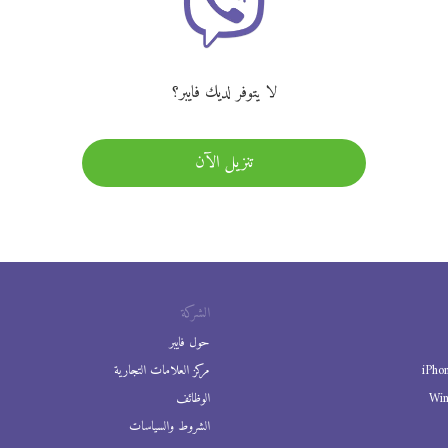
لا يتوفر لديك فايبر؟
تنزيل الآن
الشركة
حول فايبر
iPho
مركز العلامات التجارية
Wi
الوظائف
الشروط والسياسات