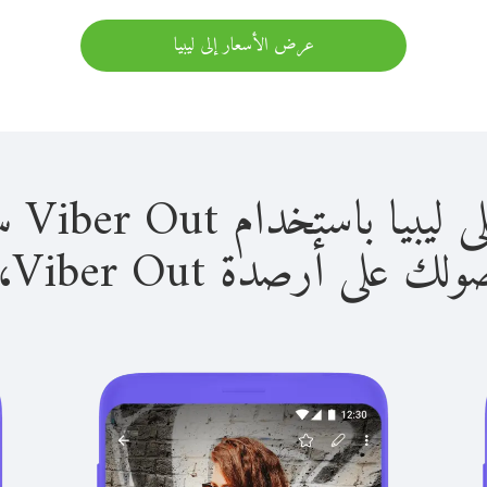
عرض الأسعار إلى ليبيا
استخدام Viber Out سهل للغاية.
لى أرصدة Viber Out، يمكنك: