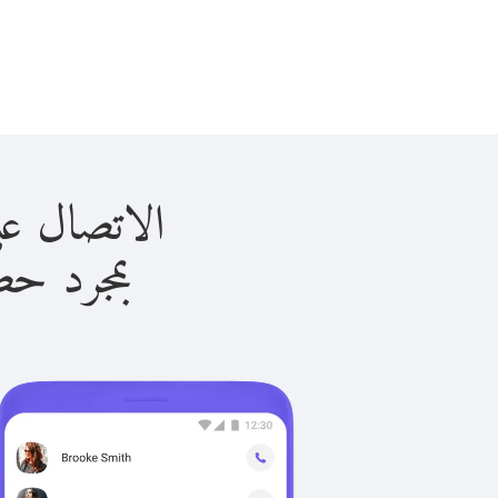
الاتصال على ليبيا ب
بمجرد حصولك ع