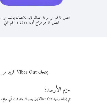
اتصل بالرقم من لوحة اتصال فايبر.
للاتصال بـ ليبيا من س
اتصل كما هو موضح أدناه:
+
+
218
الرقم المحلي
ن
يمنحك Viber Out المزيد من وقت المكالمة مقابل تكلفة أقل من المال. اختر من أحد خيارات الاتصال المرنة ذات السعر المنخفض:
حزم الأرصدة
تتم إضافة رصيد Viber Out إلى رصيدك عند شراء أي مبلغ. باستخدام رصيدك، يمكنك إجراء مكالمات إلى أي رقم في العالم بأسعار فايبر المنخفضة.