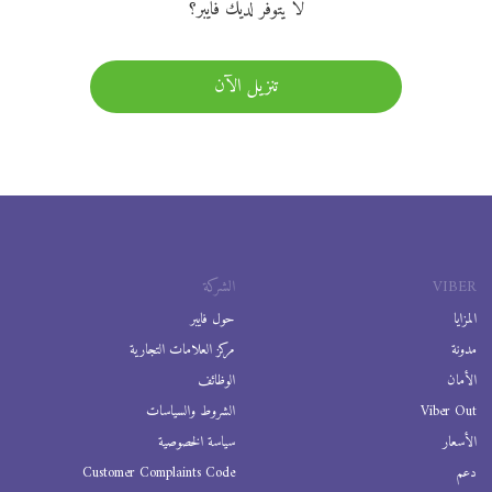
لا يتوفر لديك فايبر؟
تنزيل الآن
VIBER
الشركة
المزايا
حول فايبر
مدونة
مركز العلامات التجارية
الأمان
الوظائف
Viber Out
الشروط والسياسات
الأسعار
سياسة الخصوصية
دعم
Customer Complaints Code