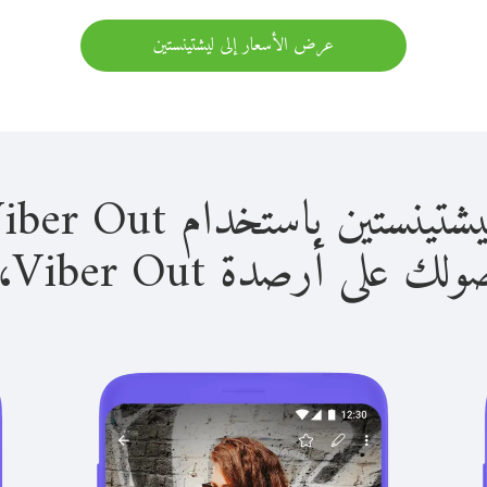
عرض الأسعار إلى ليشتينستين
 باستخدام Viber Out سهل للغاية.
لى أرصدة Viber Out، يمكنك: