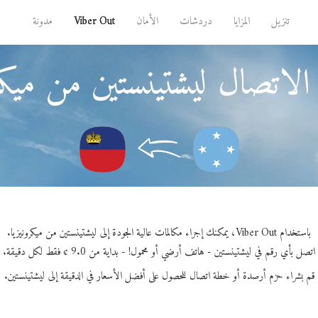
تنزيل
المزايا
دردشات
الأمان
Viber Out
مدونة
الاتصال ليشتينستين من ميكرو
باستخدام Viber Out، يمكنك إجراء مكالمات عالية الجودة إلى ليشتينستين من ميكرونيزيا.
اتصل بأي رقم في ليشتينستين - هاتف أرضي أو محمول! - بداية من 9.0 ¢ فقط لكل دقيقة.
قم بشراء حزم أرصدة أو خطة اتصال للحصول على أفضل الأسعار في الدقيقة إلى ليشتينستين.