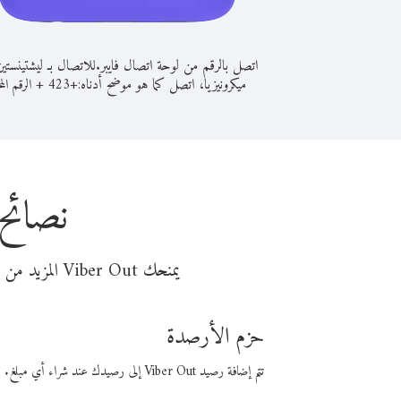
اتصل بالرقم من لوحة اتصال فايبر.
للاتصال بـ ليشتينستي
ميكرونيزيا، اتصل كما هو موضح أدناه:
+
+
423
الرقم الم
نصائح 
يمنحك Viber Out المزيد من وقت المكالمة مقابل تكلفة أقل من المال. اختر من أحد خيارات الاتصال المرنة ذات السعر المنخفض:
حزم الأرصدة
تتم إضافة رصيد Viber Out إلى رصيدك عند شراء أي مبلغ. باستخدام رصيدك، يمكنك إجراء مكالمات إلى أي رقم في العالم بأسعار فايبر المنخفضة.