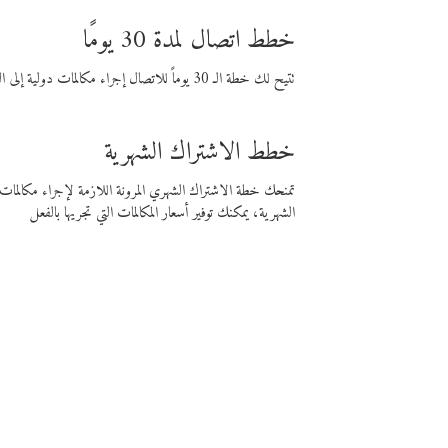
خطط اتصال لمدة 30 يومًا
تتيح لك خطة الـ 30 يوماً للاتصال إجراء مكالمات دولية إلى الوجهة التي تختارها لمدة 30 يوماً بأسعار فايبر المنخفضة.
خطط الاشتراك الشهرية
تمنحك خطة الاشتراك الشهري المرونة اللازمة لإجراء مكالم
الشهرية، يمكنك توفير أسعار المكالمات التي تجريها بالفعل