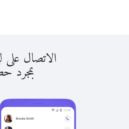
الاتصال على ليشتينستين
بمجرد حصولك ع