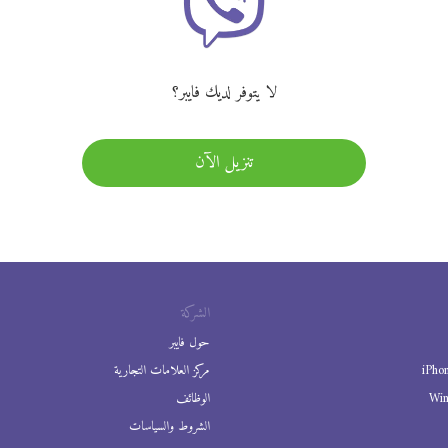
لا يتوفر لديك فايبر؟
تنزيل الآن
الشركة
حول فايبر
iPho
مركز العلامات التجارية
Wi
الوظائف
الشروط والسياسات