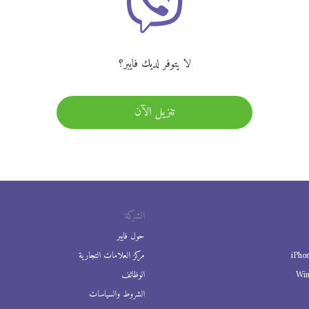
لا يتوفر لديك فايبر؟
تنزيل الآن
الشركة
حول فايبر
iPho
مركز العلامات التجارية
Wi
الوظائف
الشروط والسياسات