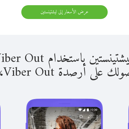
عرض الأسعار إلى ليشتينستين
 باستخدام Viber Out سهل للغاية.
لى أرصدة Viber Out، يمكنك: