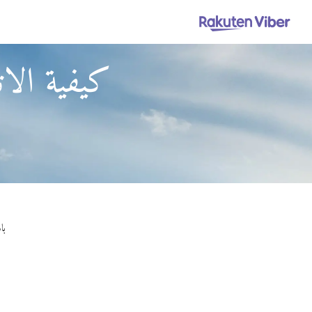
كيفية الات
باستخدام er Out