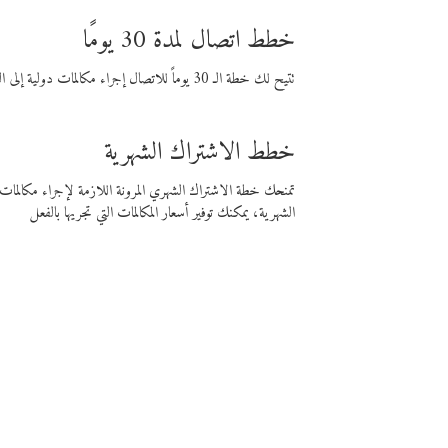
خطط اتصال لمدة 30 يومًا
تتيح لك خطة الـ 30 يوماً للاتصال إجراء مكالمات دولية إلى الوجهة التي تختارها لمدة 30 يوماً بأسعار فايبر المنخفضة.
خطط الاشتراك الشهرية
تمنحك خطة الاشتراك الشهري المرونة اللازمة لإجراء مكالم
الشهرية، يمكنك توفير أسعار المكالمات التي تجريها بالفعل