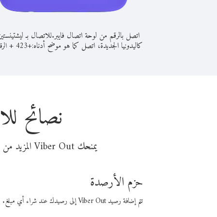
اتصل بالرقم من لوحة اتصال فايبر.
للاتصال بـ ليشتينستي
كاليدونيا الجديدة، اتصل كما هو موضح أدناه:
+
+
423
الرق
نصائح للا
يمنحك Viber Out المزيد من وقت المكالمة مقابل تكلفة أقل من المال. اختر من أحد خيارات الاتصال المرنة ذات السعر المنخفض:
حزم الأرصدة
تتم إضافة رصيد Viber Out إلى رصيدك عند شراء أي مبلغ. باستخدام رصيدك، يمكنك إجراء مكالمات إلى أي رقم في العالم بأسعار فايبر المنخفضة.