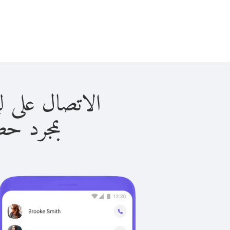
الاتصال على ليشتينستين
بمجرد حصولك ع