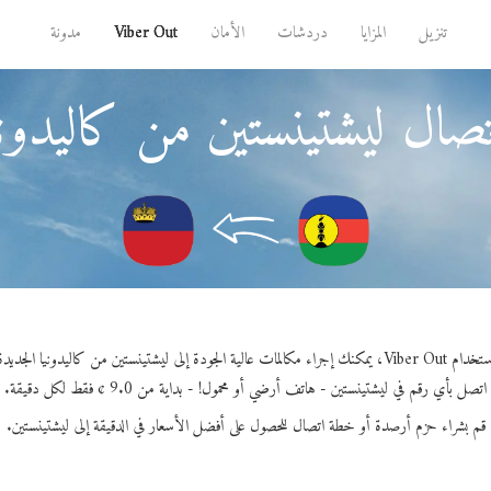
تنزيل
المزايا
دردشات
الأمان
Viber Out
مدونة
صال ليشتينستين من كاليدوني
Vib، يمكنك إجراء مكالمات عالية الجودة إلى ليشتينستين من كاليدونيا الجديدة.
اتصل بأي رقم في ليشتينستين - هاتف أرضي أو محمول! - بداية من 9.0 ¢ فقط لكل دقيقة.
قم بشراء حزم أرصدة أو خطة اتصال للحصول على أفضل الأسعار في الدقيقة إلى ليشتينستين.