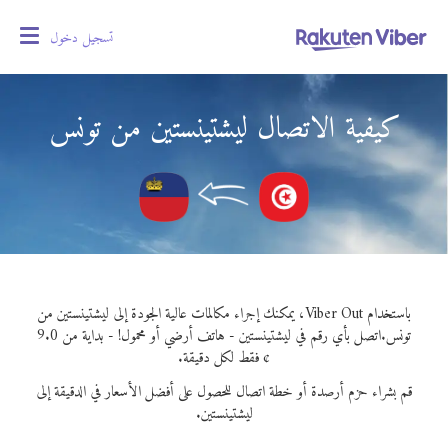
تسجيل دخول
oggle
gation
كيفية الاتصال ليشتينستين من تونس
باستخدام Viber Out، يمكنك إجراء مكالمات عالية الجودة إلى ليشتينستين من
تونس.
اتصل بأي رقم في ليشتينستين - هاتف أرضي أو محمول! - بداية من 9.0
¢ فقط لكل دقيقة.
قم بشراء حزم أرصدة أو خطة اتصال للحصول على أفضل الأسعار في الدقيقة إلى
ليشتينستين.