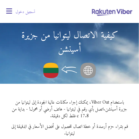
تسجيل دخول
oggle
gation
كيفية الاتصال ليتوانيا من جزيرة
أسينشن
باستخدام Viber Out، يمكنك إجراء مكالمات عالية الجودة إلى ليتوانيا من
جزيرة أسينشن.
اتصل بأي رقم في ليتوانيا - هاتف أرضي أو محمول! - بداية من
17.8 ¢ فقط لكل دقيقة.
قم بشراء حزم أرصدة أو خطة اتصال للحصول على أفضل الأسعار في الدقيقة إلى
ليتوانيا.